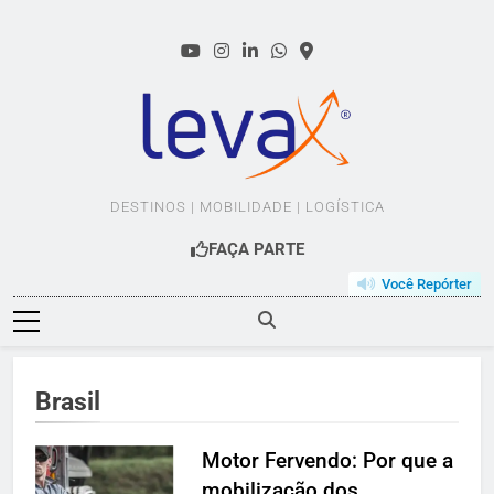
Skip
to
content
LEVAX.COM.BR
DESTINOS | MOBILIDADE | LOGÍSTICA
FAÇA PARTE
Você Repórter
Brasil
Motor Fervendo: Por que a
mobilização dos