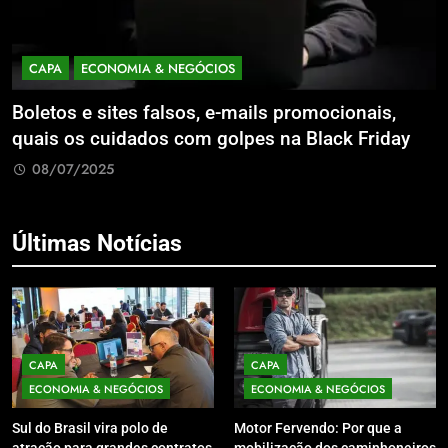
CAPA
ECONOMIA & NEGÓCIOS
Boletos e sites falsos, e-mails promocionais,
C
quais os cuidados com golpes na Black Friday
i
a
08/07/2025
Últimas Notícias
CAPA
CAPA
ECONOMIA & NEGÓCIOS
ECONOMIA & NEGÓCIOS
Sul do Brasil vira polo de
Motor Fervendo: Por que a