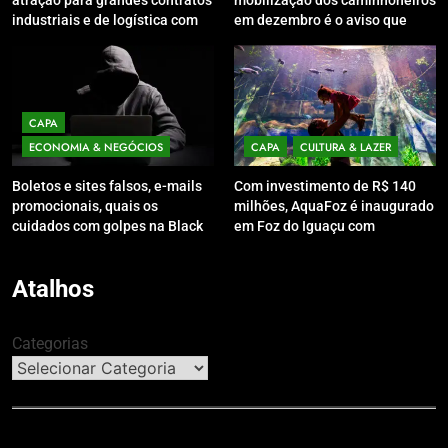
atração para grandes contratos
mobilização dos caminhoneiros
industriais e de logística com
em dezembro é o aviso que
rodada de negócios em SC
Brasília não queria ouvir
CAPA
ECONOMIA & NEGÓCIOS
CAPA
CULTURA & LAZER
Boletos e sites falsos, e-mails
Com investimento de R$ 140
promocionais, quais os
milhões, AquaFoz é inaugurado
cuidados com golpes na Black
em Foz do Iguaçu com
Friday
presença de autoridades
Atalhos
Categorias