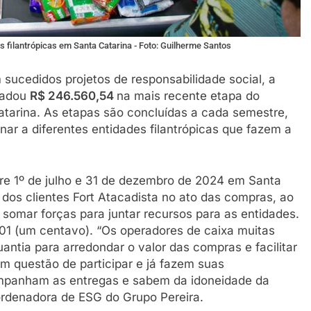
es filantrópicas em Santa Catarina - Foto: Guilherme Santos
ucedidos projetos de responsabilidade social, a
ecadou
R$ 246.560,54
na mais recente etapa do
Catarina. As etapas são concluídas a cada semestre,
r a diferentes entidades filantrópicas que fazem a
re 1º de julho e 31 de dezembro de 2024 em Santa
dos clientes Fort Atacadista no ato das compras, ao
 somar forças para juntar recursos para as entidades.
1 (um centavo). “Os operadores de caixa muitas
ntia para arredondar o valor das compras e facilitar
m questão de participar e já fazem suas
ompanham as entregas e sabem da idoneidade da
oordenadora de ESG do Grupo Pereira.