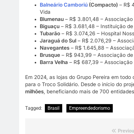
Balneário Camboriú
(Compacto)
– R$ 4
Vida
Blumenau
– R$ 3.801,48 – Associação
Biguaçu
– R$ 3.681,48 – Instituição d
Tubarão
– R$ 3.074,26 – Hospital Nos
Jaraguá do Sul
– R$ 2.076,29 – Associ
Navegantes
– R$ 1.645,88 – Associaç
Brusque
– R$ 943,99 – Associação de 
Barra Velha
– R$ 687,39 – Associação 
Em 2024, as lojas do Grupo Pereira em todo
para o Troco Solidário. Desde o início do pro
milhões
, beneficiando mais de 700 entidades
Tagged:
Brasil
Empreendedorismo
Previou
Navegação