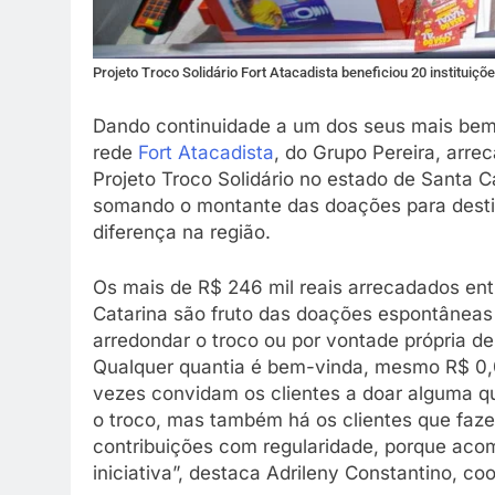
Projeto Troco Solidário Fort Atacadista beneficiou 20 instituiçõ
Dando continuidade a um dos seus mais bem s
rede
Fort Atacadista
, do Grupo Pereira, arr
Projeto Troco Solidário no estado de Santa 
somando o montante das doações para destina
diferença na região.
Os mais de R$ 246 mil reais arrecadados ent
Catarina são fruto das doações espontâneas 
arredondar o troco ou por vontade própria de
Qualquer quantia é bem-vinda, mesmo R$ 0,0
vezes convidam os clientes a doar alguma qua
o troco, mas também há os clientes que faze
contribuições com regularidade, porque ac
iniciativa”, destaca Adrileny Constantino, c