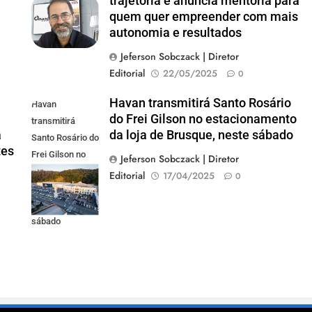
trajetória e anuncia mentoria para
quem quer empreender com mais
autonomia e resultados
Jeferson Sobczack | Diretor
Editorial
22/05/2025
0
Havan transmitirá Santo Rosário
Havan
do Frei Gilson no estacionamento
transmitirá
a
da loja de Brusque, neste sábado
Santo Rosário do
tes
Frei Gilson no
Jeferson Sobczack | Diretor
estacionamento
Editorial
17/04/2025
0
da loja de
Brusque, neste
sábado