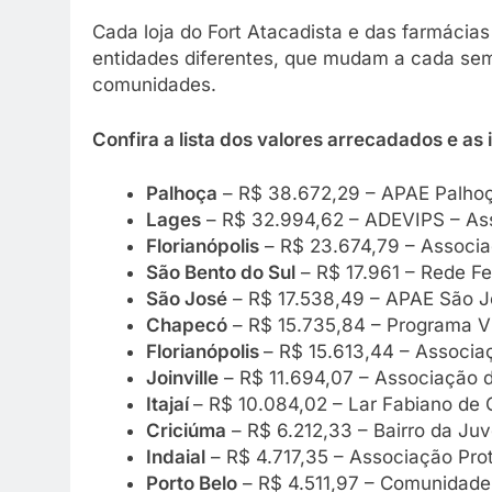
Cada loja do Fort Atacadista e das farmáci
entidades diferentes, que mudam a cada sem
comunidades.
Confira a lista dos valores arrecadados e as 
Palhoça
– R$ 38.672,29 – APAE Palho
Lages
– R$ 32.994,62 – ADEVIPS – Asso
Florianópolis
– R$ 23.674,79 – Associa
São Bento do Sul
– R$ 17.961 – Rede F
São José
– R$ 17.538,49 – APAE São J
Chapecó
– R$ 15.735,84 – Programa V
Florianópolis
– R$ 15.613,44 – Associa
Joinville
– R$ 11.694,07 – Associação d
Itajaí
– R$ 10.084,02 – Lar Fabiano de C
Criciúma
– R$ 6.212,33 – Bairro da Ju
Indaial
– R$ 4.717,35 – Associação Pro
Porto Belo
– R$ 4.511,97 – Comunidade