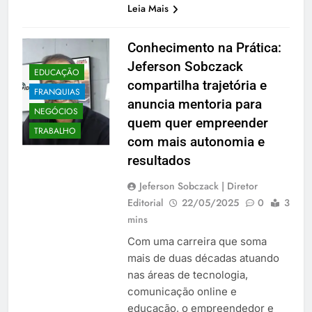
Leia Mais
Conhecimento na Prática:
Jeferson Sobczack
EDUCAÇÃO
compartilha trajetória e
FRANQUIAS
anuncia mentoria para
NEGÓCIOS
quem quer empreender
TRABALHO
com mais autonomia e
resultados
Jeferson Sobczack | Diretor
Editorial
22/05/2025
0
3
mins
Com uma carreira que soma
mais de duas décadas atuando
nas áreas de tecnologia,
comunicação online e
educação, o empreendedor e