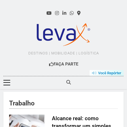
Skip
to
content
LEVAX.COM.BR
DESTINOS | MOBILIDADE | LOGÍSTICA
FAÇA PARTE
Você Repórter
Trabalho
Alcance real: como
transformar um simples