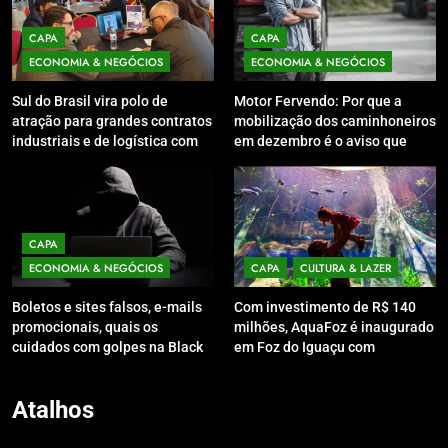
CAPA
CAPA
ECONOMIA & NEGÓCIOS
ECONOMIA & NEGÓCIOS
Sul do Brasil vira polo de
Motor Fervendo: Por que a
atração para grandes contratos
mobilização dos caminhoneiros
industriais e de logística com
em dezembro é o aviso que
rodada de negócios em SC
Brasília não queria ouvir
CAPA
ECONOMIA & NEGÓCIOS
CAPA
CULTURA & LAZER
Boletos e sites falsos, e-mails
Com investimento de R$ 140
promocionais, quais os
milhões, AquaFoz é inaugurado
cuidados com golpes na Black
em Foz do Iguaçu com
Friday
presença de autoridades
Atalhos