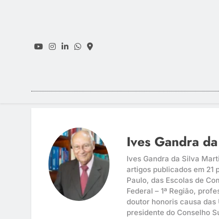
Skip
to
content
Ives Gandra da 
Ives Gandra da Silva Marti
artigos publicados em 21 
Paulo, das Escolas de Com
Federal – 1ª Região, profe
doutor honoris causa das
presidente do Conselho Su