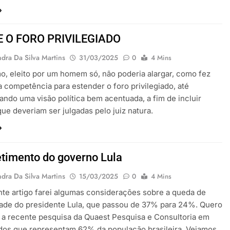
E O FORO PRIVILEGIADO
dra Da Silva Martins
31/03/2025
0
4 Mins
, eleito por um homem só, não poderia alargar, como fez
a competência para estender o foro privilegiado, até
zando uma visão política bem acentuada, a fim de incluir
ue deveriam ser julgadas pelo juiz natura.
etimento do governo Lula
dra Da Silva Martins
15/03/2025
0
4 Mins
te artigo farei algumas considerações sobre a queda de
ade do presidente Lula, que passou de 37% para 24%. Quero
a recente pesquisa da Quaest Pesquisa e Consultoria em
dos que representam 62% da população brasileira. Vejamos,