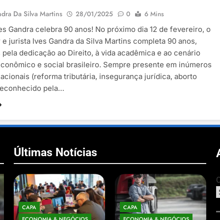
dra Da Silva Martins
28/01/2025
0
6 Mins
ves Gandra celebra 90 anos! No próximo dia 12 de fevereiro, o
 e jurista Ives Gandra da Silva Martins completa 90 anos,
pela dedicação ao Direito, à vida acadêmica e ao cenário
 econômico e social brasileiro. Sempre presente em inúmeros
acionais (reforma tributária, insegurança jurídica, aborto
 reconhecido pela…
Últimas Notícias
C
CAPA
CAPA
ECONOMIA & NEGÓCIOS
ECONOMIA & NEGÓCIOS