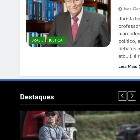
Ives Gan
Jurista I
professor
marcados 
BRASIL
JUSTIÇA
político,
debates n
etc…), é
Leia Mais
Destaques