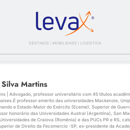
LEVAX.COM.BR
DESTINOS | MOBILIDADE | LOGÍSTICA
Silva Martins
ns | Advogado, professor universitário com 45 títulos acadêmic
países.É professor emérito das universidades Mackenzie, Uni
ando e Estado-Maior do Exército (Eceme), Superior de Guerra
ssor honorário das Universidades Austral (Argentina), San Mar
 Universidades de Craiova (Romênia) e das PUCs PR e RS, cate
perior de Direito da Fecomercio -SP, ex-presidente da Academi