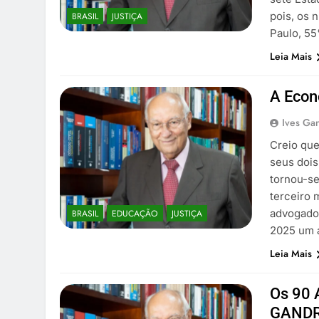
pois, os 
BRASIL
JUSTIÇA
Paulo, 55
Leia Mais
A Econ
Ives Gan
Creio que
seus dois
tornou-se
terceiro 
advogado 
BRASIL
EDUCAÇÃO
JUSTIÇA
2025 um 
Leia Mais
Os 90
GANDR