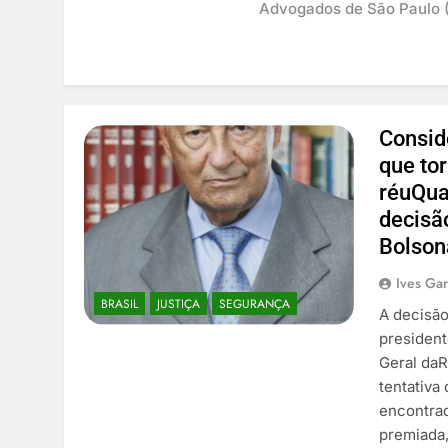
Advogados de São Paulo (
Consid
que to
réuQua
decisã
Bolson
Ives Gan
BRASIL
JUSTIÇA
SEGURANÇA
A decisão
president
Geral daR
tentativa
encontrad
premiada