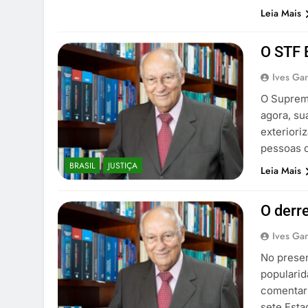
Leia Mais
O STF 
Ives Gan
O Supremo
agora, su
exteriori
pessoas q
BRASIL
JUSTIÇA
Leia Mais
O derr
Ives Gan
No presen
popularid
comentar 
sete Esta